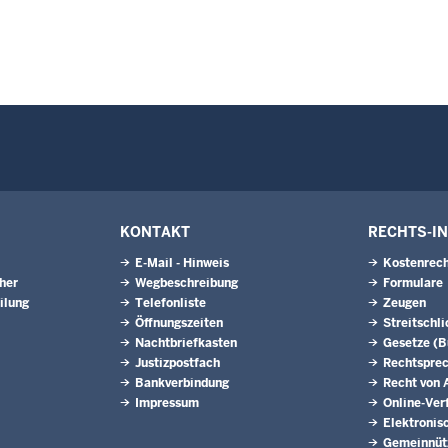
KONTAKT
RECHTS-I
E-Mail - Hinweis
Kostenrech
eher
Wegbeschreibung
Formulare
ilung
Telefonliste
Zeugen
Öffnungszeiten
Streitschl
Nachtbriefkasten
Gesetze (
Justizpostfach
Rechtspre
Bankverbindung
Recht von A
Impressum
Online-Ver
Elektronis
Gemeinnütz