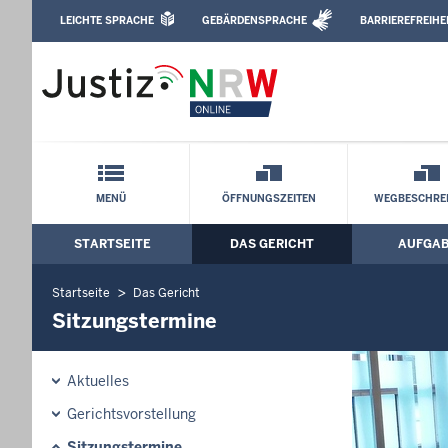
Direkt zum Inhalt
LEICHTE SPRACHE
GEBÄRDENSPRACHE
BARRIEREFREIHE
Leichte Sprache, Gebärdensprachenvideo u
Amtsgericht Borken: Sitzungstermine
Schnellnavigation mit Volltext-Suche
MENÜ
ÖFFNUNGSZEITEN
WEGBESCHRE
STARTSEITE
DAS GERICHT
AUFGA
Hauptmenü: Hauptnavigation
Startseite
Das Gericht
Sitzungstermine
Aktuelles
Gerichtsvorstellung
Sitzungstermine