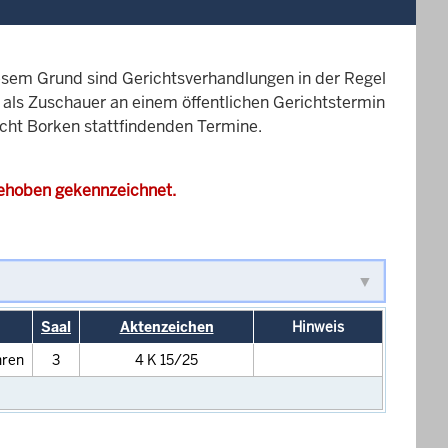
esem Grund sind Gerichtsverhandlungen in der Regel
it als Zuschauer an einem öffentlichen Gerichtstermin
icht Borken stattfindenden Termine.
gehoben gekennzeichnet.
Saal
Aktenzeichen
Hinweis
hren
3
4 K 15/25