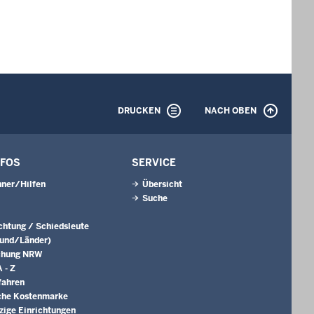
DRUCKEN
NACH OBEN
NFOS
SERVICE
ner/Hilfen
Übersicht
Suche
ichtung / Schiedsleute
Bund/Länder)
chung NRW
 - Z
fahren
che Kostenmarke
ige Einrichtungen