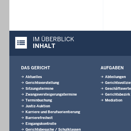
IM ÜBERBLICK
Justiz-Portal im Überblick:
INHALT
DAS GERICHT
AUFGABEN
Aktuelles
Abteilungen
Gerichtsvorstellung
Gerichtsvollzi
Sitzungstermine
Geschäftsverte
Zwangsversteigerungs­termine
Gerichtsbezirk
Terminbuchung
Mediation
Justiz-Auktion
Karriere und Berufsorientierung
Barrierefreiheit
Eingangskontrolle
Gerichtsbesuche / Schulklassen