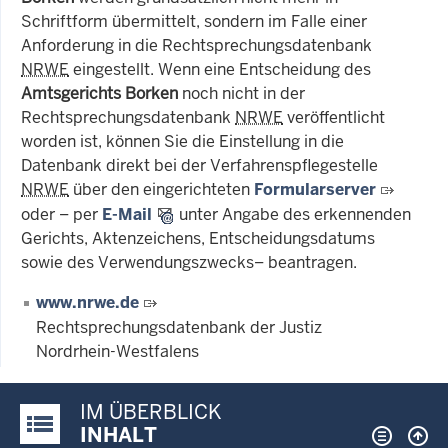
Schriftform übermittelt, sondern im Falle einer
Anforderung in die Rechtsprechungsdatenbank
NRWE
eingestellt. Wenn eine Entscheidung des
Amtsgerichts Borken
noch nicht in der
Rechtsprechungsdatenbank
NRWE
veröffentlicht
worden ist, können Sie die Einstellung in die
Datenbank direkt bei der Verfahrenspflegestelle
NRWE
über den eingerichteten
Formularserver
oder – per
E-Mail
unter Angabe des erkennenden
Gerichts, Aktenzeichens, Entscheidungsdatums
sowie des Verwendungszwecks– beantragen.
www.nrwe.de
Rechtsprechungsdatenbank der Justiz
Nordrhein-Westfalens
IM ÜBERBLICK
Justiz-Portal im Überblick:
INHALT