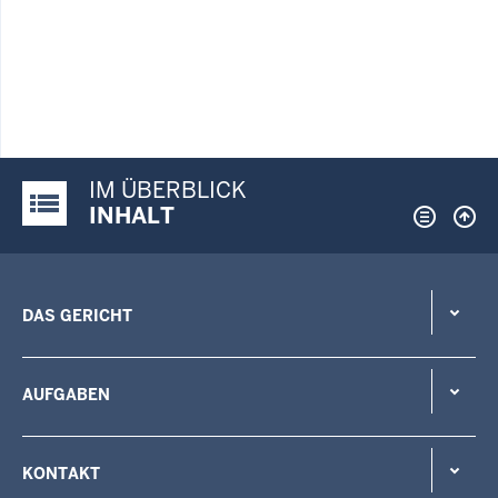
IM ÜBERBLICK
Justiz-Portal im Überblick:
INHALT
DAS GERICHT
AUFGABEN
KONTAKT