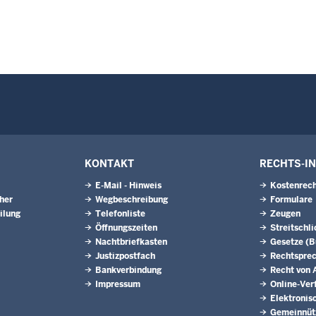
KONTAKT
RECHTS-I
E-Mail - Hinweis
Kostenrech
eher
Wegbeschreibung
Formulare
ilung
Telefonliste
Zeugen
Öffnungszeiten
Streitschl
Nachtbriefkasten
Gesetze (
Justizpostfach
Rechtspre
Bankverbindung
Recht von A
Impressum
Online-Ver
Elektronis
Gemeinnütz