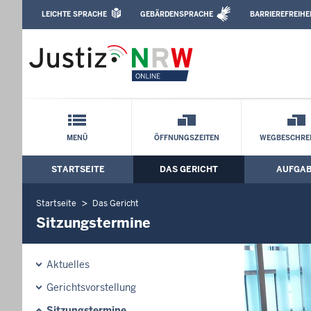
Direkt zum Inhalt
LEICHTE SPRACHE
GEBÄRDENSPRACHE
BARRIEREFREIHE
Leichte Sprache, Gebärdensprachenvideo u
Amtsgericht Borken: Sitzungstermine
Schnellnavigation mit Volltext-Suche
MENÜ
ÖFFNUNGSZEITEN
WEGBESCHRE
STARTSEITE
DAS GERICHT
AUFGA
Hauptmenü: Hauptnavigation
Startseite
Das Gericht
Sitzungstermine
Aktuelles
Gerichtsvorstellung
Sitzungstermine