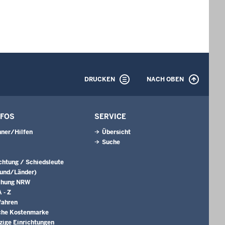
DRUCKEN
NACH OBEN
NFOS
SERVICE
ner/Hilfen
Übersicht
Suche
ichtung / Schiedsleute
Bund/Länder)
chung NRW
 - Z
fahren
che Kostenmarke
ige Einrichtungen