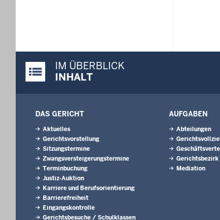
IM ÜBERBLICK
Justiz-Portal im Überblick:
INHALT
DAS GERICHT
AUFGABEN
Aktuelles
Abteilungen
Gerichtsvorstellung
Gerichtsvollzi
Sitzungstermine
Geschäftsverte
Zwangsversteigerungs­termine
Gerichtsbezirk
Terminbuchung
Mediation
Justiz-Auktion
Karriere und Berufsorientierung
Barrierefreiheit
Eingangskontrolle
Gerichtsbesuche / Schulklassen